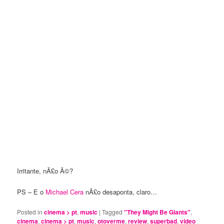
Irritante, nÃ£o Ã©?
PS – E o
Michael Cera
nÃ£o desaponta, claro…
Posted in
cinema > pt
,
music
|
Tagged
"They Might Be Giants"
,
cinema
,
cinema > pt
,
music
,
otoverme
,
review
,
superbad
,
video