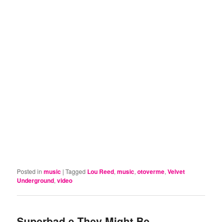
Posted in
music
|
Tagged
Lou Reed
,
music
,
otoverme
,
Velvet
Underground
,
video
Superbad e They Might Be