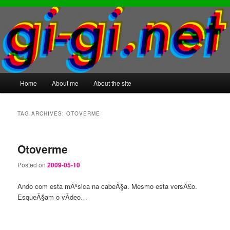
Main
Home
About me
About the site
Skip
Skip
menu
to
to
TAG ARCHIVES:
OTOVERME
primary
secondary
Otoverme
content
content
Posted on
2009-05-10
Ando com esta mÃºsica na cabeÃ§a. Mesmo esta versÃ£o.
EsqueÃ§am o vÃ­deo…