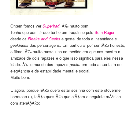
Ontem fomos ver
Superbad
. Ã‰ muito bom.
Tenho que admitir que tenho um fraquinho pelo
Seth Rogen
desde os
Freaks and Geeks
e gostei de toda a insanidade e
geekiness
das personagens. Em particular por ser tÃ£o honesto,
o filme. Ã‰ muito masculino na medida em que nos mostra a
amizade de dois rapazes e o que isso significa para eles nessa
idade. Ã‰ o mundo dos rapazes
geeks
em toda a sua falta de
elegÃ¢ncia e de estabilidade mental e social.
Muito bom.
E agora, porque nÃ£o quero estar sozinha com este otoverme
horroroso (!), faÃ§o questÃ£o que oiÃ§am a seguinte mÃºsica
com atenÃ§Ã£o: