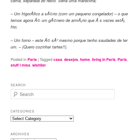
cama, separada do resto. Seria uma maravilha;
– Um frigorÃ­fico a sÃ©rio (com um pequeno congelador) – o que
temos agora Ã© um gÃ©nero de armÃ¡rio que Ã s vezes estÃ¡
frio;
– Um forno – este Ã© sÃ³ mesmo porque tenho saudades de ter
um. – (Quero cozinhar tartes!!).
Posted in
Paris
|
Tagged
casa
,
desejos
,
home
,
living in Paris
,
Paris
,
stuff I miss
,
wishlist
SEARCH
S
e
a
r
CATEGORIES
c
Categories
h
ARCHIVES