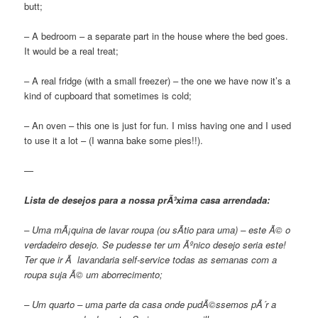
butt;
– A bedroom – a separate part in the house where the bed goes.
It would be a real treat;
– A real fridge (with a small freezer) – the one we have now it’s a
kind of cupboard that sometimes is cold;
– An oven – this one is just for fun. I miss having one and I used
to use it a lot – (I wanna bake some pies!!).
—
Lista de desejos para a nossa prÃ³xima casa arrendada:
– Uma mÃ¡quina de lavar roupa (ou sÃ­tio para uma) – este Ã© o
verdadeiro desejo. Se pudesse ter um Ãºnico desejo seria este!
Ter que ir Ã lavandaria self-service todas as semanas com a
roupa suja Ã© um aborrecimento;
– Um quarto – uma parte da casa onde pudÃ©ssemos pÃ´r a