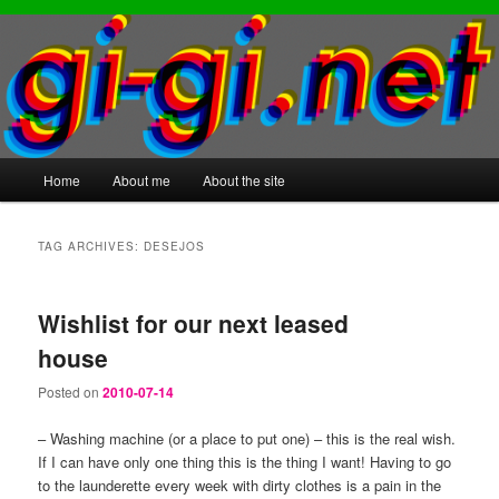
Main
Home
About me
About the site
Skip
Skip
menu
to
to
TAG ARCHIVES:
DESEJOS
primary
secondary
Wishlist for our next leased
content
content
house
Posted on
2010-07-14
– Washing machine (or a place to put one) – this is the real wish.
If I can have only one thing this is the thing I want! Having to go
to the launderette every week with dirty clothes is a pain in the