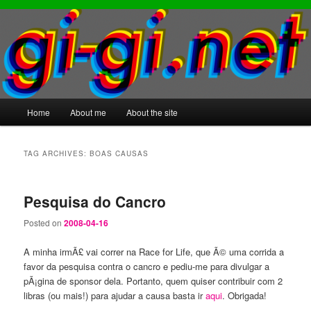
Main
Home
About me
About the site
Skip
Skip
menu
to
to
TAG ARCHIVES:
BOAS CAUSAS
primary
secondary
Pesquisa do Cancro
content
content
Posted on
2008-04-16
A minha irmÃ£ vai correr na Race for Life, que Ã© uma corrida a
favor da pesquisa contra o cancro e pediu-me para divulgar a
pÃ¡gina de sponsor dela. Portanto, quem quiser contribuir com 2
libras (ou mais!) para ajudar a causa basta ir
aqui
. Obrigada!