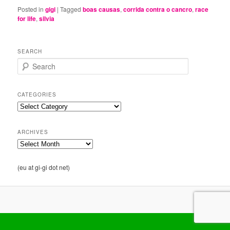
Posted in
gigi
|
Tagged
boas causas
,
corrida contra o cancro
,
race
for life
,
silvia
SEARCH
S
e
a
r
CATEGORIES
c
Categories
h
ARCHIVES
Archives
(eu at gi-gi dot net)