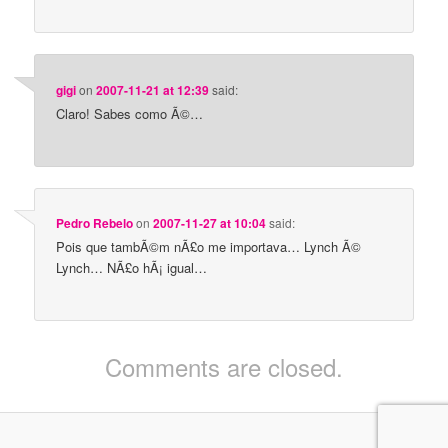
gigi
on
2007-11-21 at 12:39
said:
Claro! Sabes como Ã©…
Pedro Rebelo
on
2007-11-27 at 10:04
said:
Pois que tambÃ©m nÃ£o me importava… Lynch Ã©
Lynch… NÃ£o hÃ¡ igual…
Comments are closed.