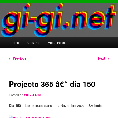
Main
Home
About me
About the site
Skip
Skip
menu
to
to
Post
←
Previous
Next
→
navigation
primary
secondary
content
content
Projecto 365 â€“ dia 150
Posted on
2007-11-18
Dia 150
– Last minute plans – 17 Novembro 2007 – SÃ¡bado