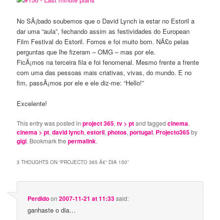
No SÃ¡bado soubemos que o David Lynch ia estar no Estoril a
dar uma “aula”, fechando assim as festividades do European
Film Festival do Estoril. Fomos e foi muito bom. NÃ£o pelas
perguntas que lhe fizeram – OMG – mas por ele.
FicÃ¡mos na terceira fila e foi fenomenal. Mesmo frente a frente
com uma das pessoas mais criativas, vivas, do mundo. E no
fim, passÃ¡mos por ele e ele diz-me: “Hello!”
Excelente!
This entry was posted in
project 365
,
tv > pt
and tagged
cinema
,
cinema > pt
,
david lynch
,
estoril
,
photos
,
portugal
,
Projecto365
by
gigi
. Bookmark the
permalink
.
3 THOUGHTS ON “
PROJECTO 365 Â€“ DIA 150
”
Perdido
on
2007-11-21 at 11:33
said:
ganhaste o dia…