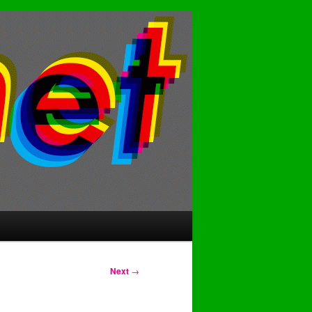
Next
→