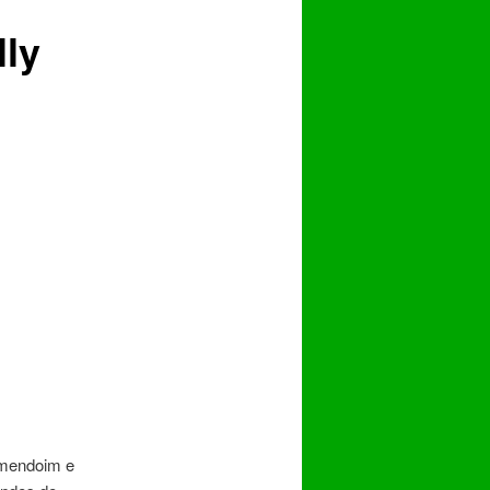
lly
Amendoim e