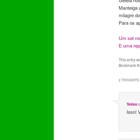
Geleia no
Manteiga 
milagre d
Para os a
Um set no
E uma rep
This entry w
Bookmark t
2 THOUGHTS 
Telmo
Isso! 