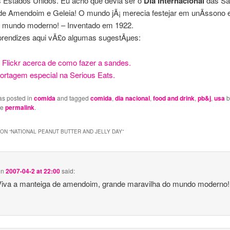
s Estados Unidos. Eu acho que devia ser o
Dia Internacional
das Sa
de Amendoim e Geleia! O mundo jÃ¡ merecia festejar em unÃ­ssono 
o mundo moderno! – Inventado em 1922.
prendizes aqui vÃ£o algumas sugestÃµes:
 Flickr acerca de como fazer a sandes.
ortagem especial na Serious Eats.
as posted in
comida
and tagged
comida
,
dia nacional
,
food and drink
,
pb&j
,
usa
b
he
permalink
.
ON “
NATIONAL PEANUT BUTTER AND JELLY DAY
”
on
2007-04-2 at 22:00
said:
Viva a manteiga de amendoim, grande maravilha do mundo moderno!