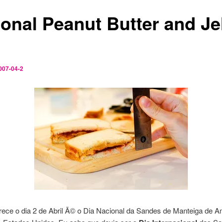
ional Peanut Butter and Je
007-04-2
rece o dia 2 de Abril Ã© o Dia Nacional da Sandes de Manteiga de 