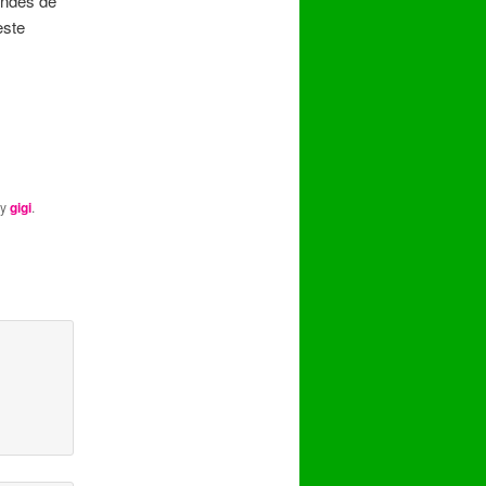
ndes de
este
y
gigi
.