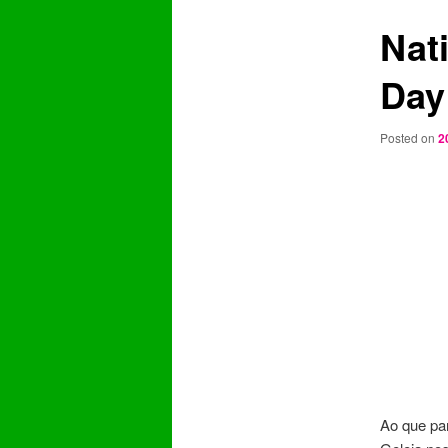
content
content
Nat
Day
Posted on
2
Ao que pa